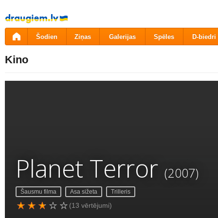
Pāriet
uz
saturu
Šodien
Ziņas
Galerijas
Spēles
D-biedri
Kino
Planet Terror
(2007)
Šausmu filma
Asa sižeta
Trilleris
(13 vērtējumi)