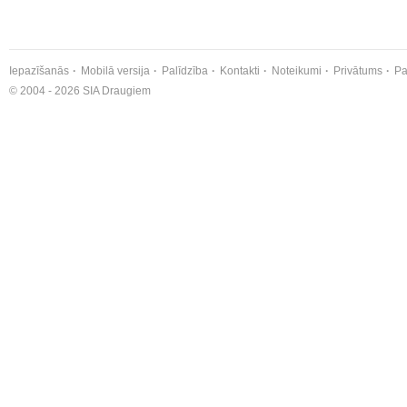
Iepazīšanās
Mobilā versija
Palīdzība
Kontakti
Noteikumi
Privātums
Pa
© 2004 - 2026 SIA Draugiem