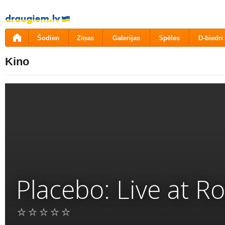
Pāriet
uz
saturu
Šodien
Ziņas
Galerijas
Spēles
D-biedri
Kino
Placebo: Live at 