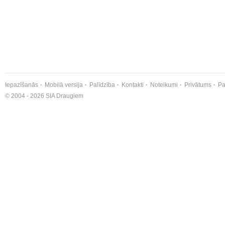
Iepazīšanās
Mobilā versija
Palīdzība
Kontakti
Noteikumi
Privātums
Pa
© 2004 - 2026 SIA Draugiem