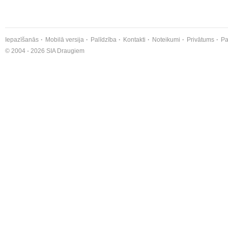
Iepazīšanās
Mobilā versija
Palīdzība
Kontakti
Noteikumi
Privātums
Pa
© 2004 - 2026 SIA Draugiem