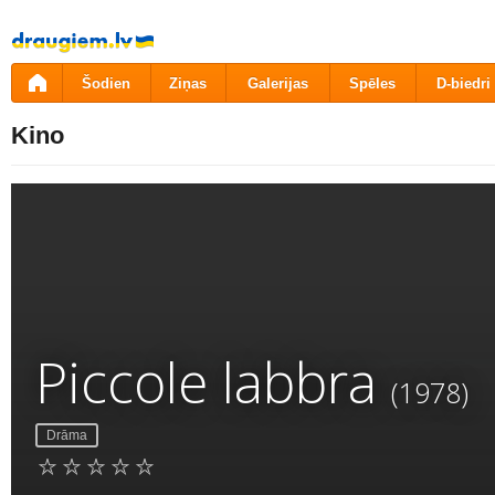
Pāriet
uz
saturu
Šodien
Ziņas
Galerijas
Spēles
D-biedri
Kino
Piccole labbra
(1978)
Drāma