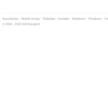
Iepazīšanās
Mobilā versija
Palīdzība
Kontakti
Noteikumi
Privātums
Pa
© 2004 - 2026 SIA Draugiem