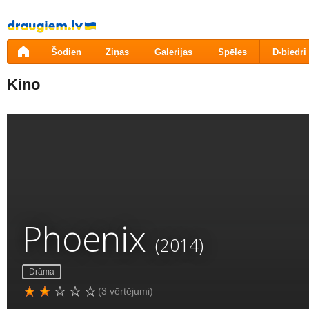
Pāriet
uz
saturu
Šodien
Ziņas
Galerijas
Spēles
D-biedri
Kino
Phoenix
(2014)
Drāma
(3 vērtējumi)