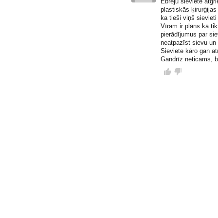
Ebreju sieviete atg
plastiskās ķirurģija
ka tieši viņš sieviet
Vīram ir plāns kā ti
pierādījumus par sie
neatpazīst sievu un i
Sieviete kāro gan atr
Gandrīz neticams, b