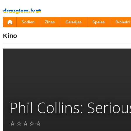
Pāriet
uz
saturu
Šodien
Ziņas
Galerijas
Spēles
D-biedri
Kino
Phil Collins: Seriou