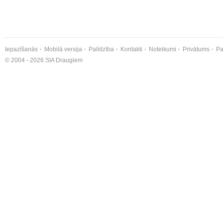
Iepazīšanās
Mobilā versija
Palīdzība
Kontakti
Noteikumi
Privātums
Pa
© 2004 - 2026 SIA Draugiem