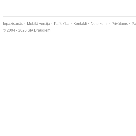
Iepazīšanās
Mobilā versija
Palīdzība
Kontakti
Noteikumi
Privātums
Pa
© 2004 - 2026 SIA Draugiem