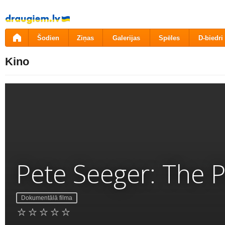
Pāriet
uz
saturu
Šodien
Ziņas
Galerijas
Spēles
D-biedri
Kino
Pete Seeger: The 
Dokumentālā filma