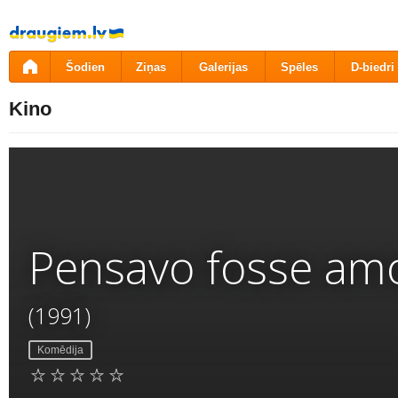
Pāriet
uz
saturu
Šodien
Ziņas
Galerijas
Spēles
D-biedri
Kino
Pensavo fosse amo
(1991)
Komēdija