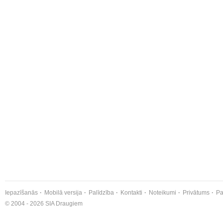
Iepazīšanās
Mobilā versija
Palīdzība
Kontakti
Noteikumi
Privātums
Pa
© 2004 - 2026 SIA Draugiem