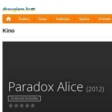
Pāriet
uz
saturu
Šodien
Ziņas
Galerijas
Spēles
D-biedri
Kino
Paradox Alice
(2012)
Zinātniskā fantastika