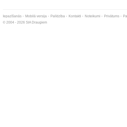
Iepazīšanās
Mobilā versija
Palīdzība
Kontakti
Noteikumi
Privātums
Pa
© 2004 - 2026 SIA Draugiem