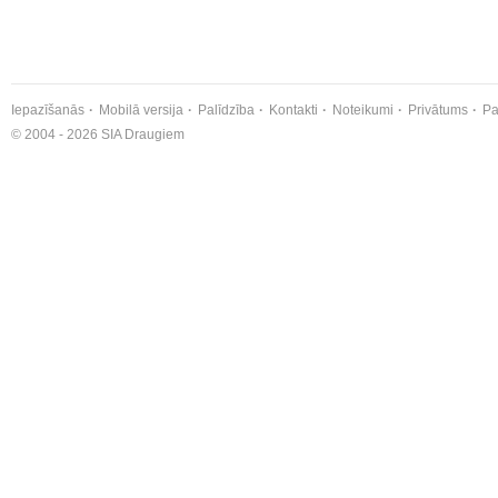
Iepazīšanās
Mobilā versija
Palīdzība
Kontakti
Noteikumi
Privātums
Pa
© 2004 - 2026 SIA Draugiem