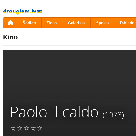
Pāriet
uz
saturu
Šodien
Ziņas
Galerijas
Spēles
D-biedri
Kino
Paolo il caldo
(1973)