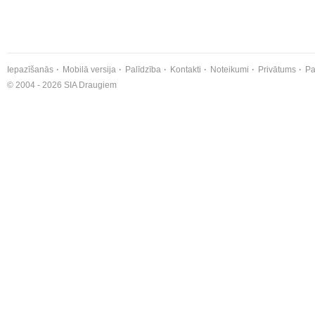
Iepazīšanās
Mobilā versija
Palīdzība
Kontakti
Noteikumi
Privātums
Pa
© 2004 - 2026 SIA Draugiem