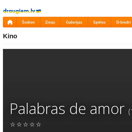
Pāriet
uz
saturu
Šodien
Ziņas
Galerijas
Spēles
D-biedri
Kino
Palabras de amor
(