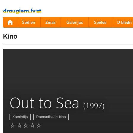
Pāriet
uz
saturu
Šodien
Ziņas
Galerijas
Spēles
D-biedri
Kino
Out to Sea
(1997)
Komēdija
Romantiskais kino