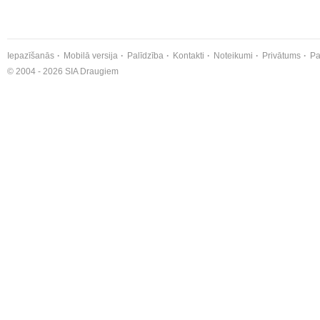
Iepazīšanās
Mobilā versija
Palīdzība
Kontakti
Noteikumi
Privātums
Pa
© 2004 - 2026 SIA Draugiem