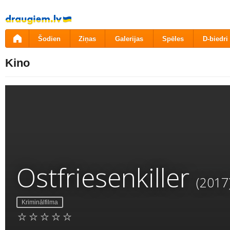
Pāriet
uz
saturu
Šodien
Ziņas
Galerijas
Spēles
D-biedri
Kino
Ostfriesenkiller
(2017
Kriminālfilma