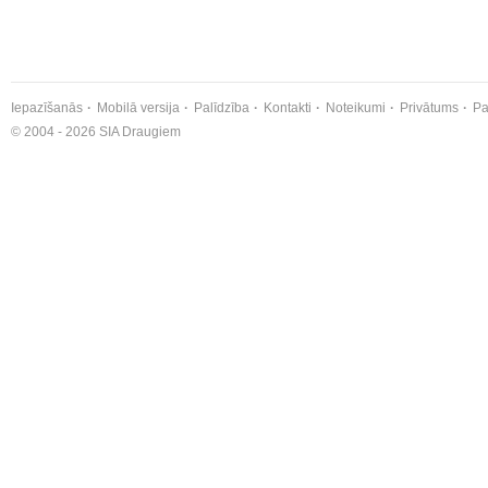
Iepazīšanās
Mobilā versija
Palīdzība
Kontakti
Noteikumi
Privātums
Pa
© 2004 - 2026 SIA Draugiem