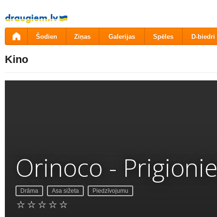
Pāriet
uz
saturu
Šodien
Ziņas
Galerijas
Spēles
D-biedri
Kino
Orinoco - Prigioni
Drāma
Asa sižeta
Piedzīvojumu