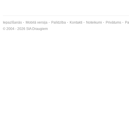
Iepazīšanās
Mobilā versija
Palīdzība
Kontakti
Noteikumi
Privātums
Pa
© 2004 - 2026 SIA Draugiem