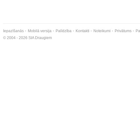
Iepazīšanās
Mobilā versija
Palīdzība
Kontakti
Noteikumi
Privātums
Pa
© 2004 - 2026 SIA Draugiem