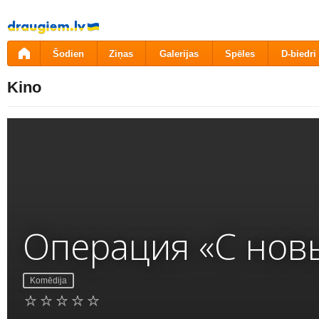
Pāriet
uz
saturu
Šodien
Ziņas
Galerijas
Spēles
D-biedri
Kino
Операция «С нов
Komēdija