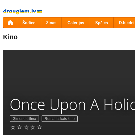
Pāriet
uz
saturu
Šodien
Ziņas
Galerijas
Spēles
D-biedri
Kino
Once Upon A Holi
Ģimenes filma
Romantiskais kino