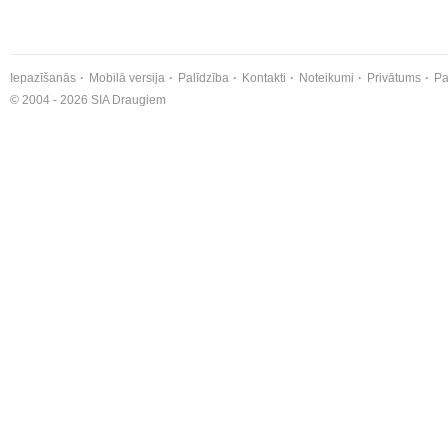
Iepazīšanās
Mobilā versija
Palīdzība
Kontakti
Noteikumi
Privātums
Pa
© 2004 - 2026 SIA Draugiem