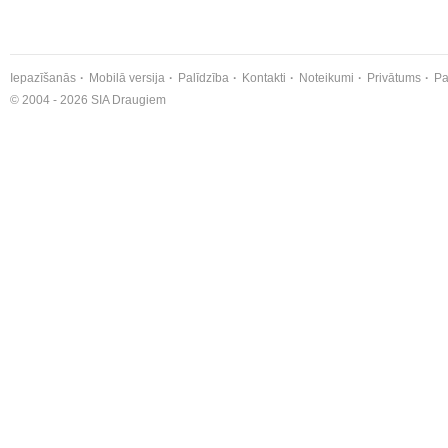
Iepazīšanās
Mobilā versija
Palīdzība
Kontakti
Noteikumi
Privātums
Pa
© 2004 - 2026 SIA Draugiem