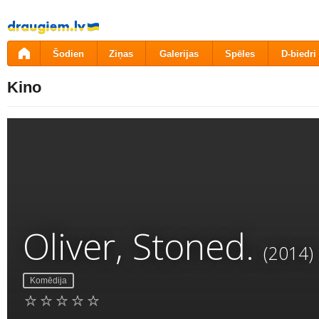
Pāriet
uz
saturu
Šodien
Ziņas
Galerijas
Spēles
D-biedri
Kino
Oliver, Stoned.
(2014)
Komēdija