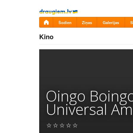
Pāriet
uz
saturu
Šodien
Ziņas
Galerijas
S
Kino
Oingo Boingo:
Universal Am