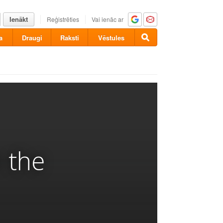
Ienākt
Reģistrēties
Vai ienāc ar
a
Draugi
Raksti
Vēstules
 the