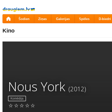
Pāriet
uz
saturu
Šodien
Ziņas
Galerijas
Spēles
D-biedri
Kino
Nous York
(2012)
Komēdija