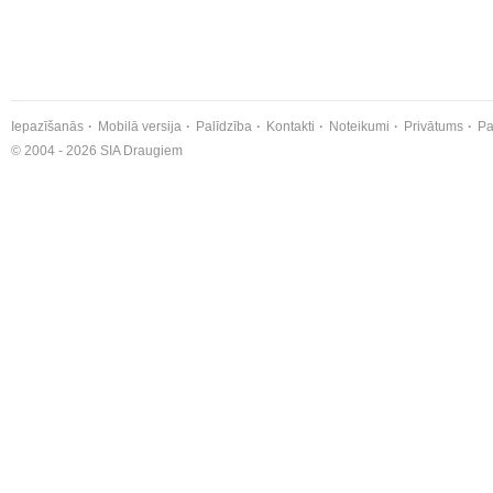
Iepazīšanās
Mobilā versija
Palīdzība
Kontakti
Noteikumi
Privātums
Pa
© 2004 - 2026 SIA Draugiem