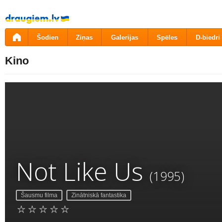
Pāriet
uz
saturu
Šodien
Ziņas
Galerijas
Spēles
D-biedri
Kino
Not Like Us
(1995)
Šausmu filma
Zinātniskā fantastika