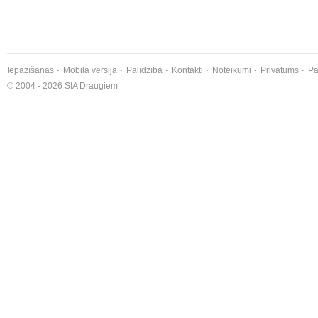
Iepazīšanās
Mobilā versija
Palīdzība
Kontakti
Noteikumi
Privātums
Pa
© 2004 - 2026 SIA Draugiem