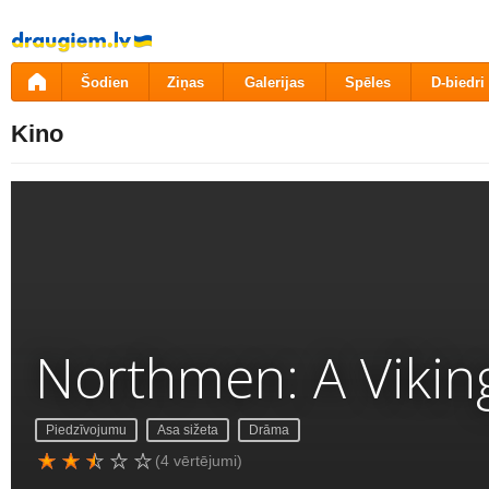
Pāriet
uz
saturu
Šodien
Ziņas
Galerijas
Spēles
D-biedri
Kino
Northmen: A Vikin
Piedzīvojumu
Asa sižeta
Drāma
(4 vērtējumi)