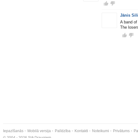
Jānis Sil
A band of
The losers
Iepazīšanās
Mobilā versija
Palīdzība
Kontakti
Noteikumi
Privātums
Pa
© 2004 - 2026 SIA Draugiem