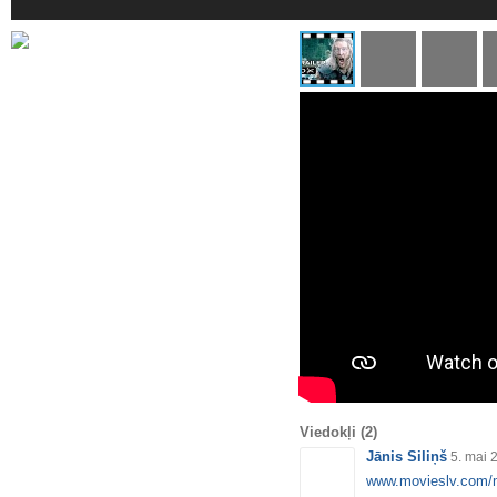
Viedokļi
(2)
Jānis Siliņš
5. mai 
www.movieslv.com/m