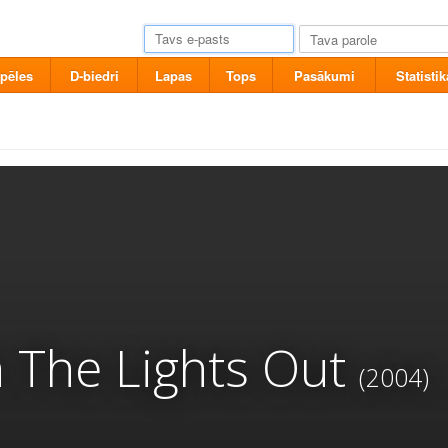
pēles
D-biedri
Lapas
Tops
Pasākumi
Statistik
h The Lights Out
(2004)