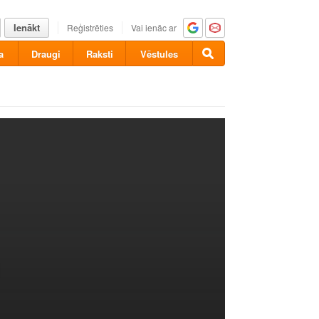
Ienākt
Reģistrēties
Vai ienāc ar
a
Draugi
Raksti
Vēstules