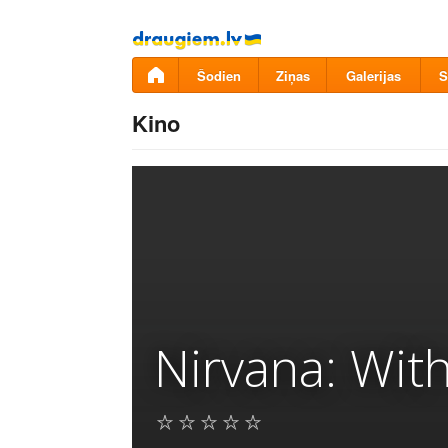
Pāriet
uz
saturu
Šodien
Ziņas
Galerijas
S
Kino
Nirvana: Wit