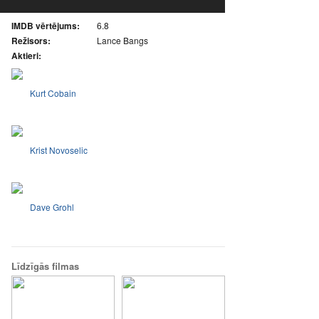
IMDB vērtējums:
6.8
Režisors:
Lance Bangs
Aktieri:
Kurt Cobain
Krist Novoselic
Dave Grohl
Līdzīgās filmas