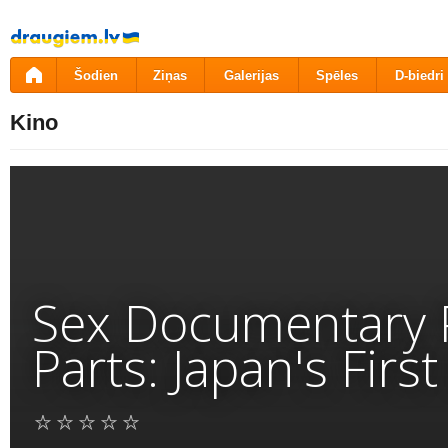
Pāriet
uz
saturu
Šodien
Ziņas
Galerijas
Spēles
D-biedri
Kino
Sex Documentary P
Parts: Japan's Firs