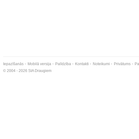
Iepazīšanās
Mobilā versija
Palīdzība
Kontakti
Noteikumi
Privātums
Pa
© 2004 - 2026 SIA Draugiem