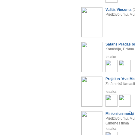
Valītis Vincents
(
Piedzīvojumu
,
Mul
Sātans Pradas b
Komēdija
,
Drāma
Iesaka:
Projekts 'Ave Mar
Zinātniskā fantast
Iesaka:
Minioni un mošķi
Piedzīvojumu
,
Mul
Ģimenes filma
Iesaka: