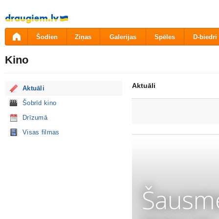
Pāriet
uz
saturu
Šodien
Ziņas
Galerijas
Spēles
D-biedri
Kino
Aktuāli
Aktuāli
Šobrīd kino
Drīzumā
Visas filmas
Šausme