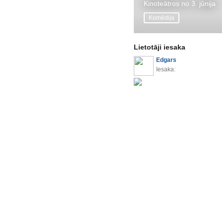
Kinoteātros no 3. jūnija
Komēdija
Lietotāji iesaka
Edgars
Iesaka: