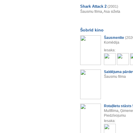
Shark Attack 2
(2001)
Šausmu filma
,
Asa sižeta
Šobrīd kino
Šausmenīte
(202
Komēdija
Iesaka:
Saldējuma pārde
Šausmu filma
Rotaļlietu stāsts 
Multfilma
,
Ģimenes
Piedzīvojumu
Iesaka: