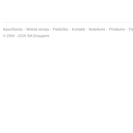
Iepazīšanās
Mobilā versija
Palīdzība
Kontakti
Noteikumi
Privātums
Pa
© 2004 - 2026 SIA Draugiem