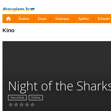
Pāriet
uz
saturu
Šodien
Ziņas
Galerijas
Spēles
D-biedri
Kino
Night of the Shark
Asa sižeta
Drāma