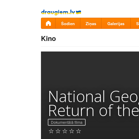
Pāriet
uz
saturu
Šodien
Ziņas
Galerijas
S
Kino
National Geo
Return of the
Dokumentālā filma