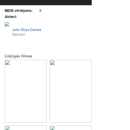
IMDB vērtējums:
6
Aktieri:
John Rhys-Davies
Narrator
Līdzīgās filmas