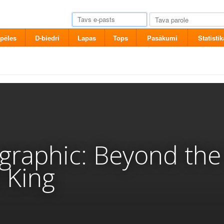
pēles
D-biedri
Lapas
Tops
Pasākumi
Statistik
graphic: Beyond the
 King