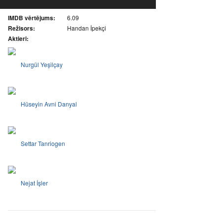
IMDB vērtējums:
6.09
Režisors:
Handan İpekçi
Aktieri:
Nurgül Yeşilçay
Hüseyin Avni Danyal
Settar Tanriogen
Nejat İşler