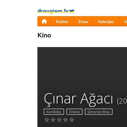
Pāriet
uz
saturu
Šodien
Ziņas
Galerijas
S
Kino
Çınar Ağacı
(20
Komēdija
Drāma
Ģimenes filma