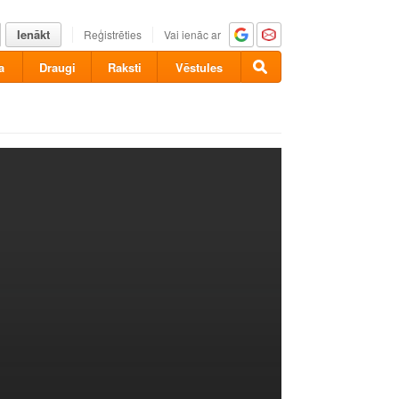
Ienākt
Reģistrēties
Vai ienāc ar
a
Draugi
Raksti
Vēstules