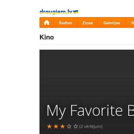
Pāriet
uz
saturu
Šodien
Ziņas
Galerijas
S
Kino
My Favorite 
(2 vērtējumi)