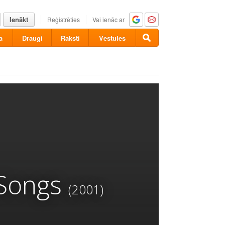
Ienākt
Reģistrēties
Vai ienāc ar
a
Draugi
Raksti
Vēstules
 Songs
(2001)