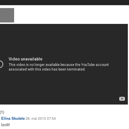
(1)
Elīna Skutele
28. mai 2015 07:54
Izcili!