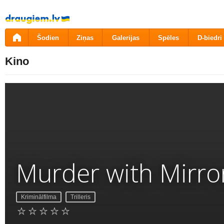
Pāriet
uz
saturu
Šodien
Ziņas
Galerijas
Spēles
D-biedri
Kino
Murder with Mirro
Kriminālfilma
Trilleris