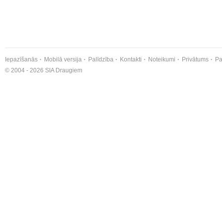
Iepazīšanās
Mobilā versija
Palīdzība
Kontakti
Noteikumi
Privātums
Pa
© 2004 - 2026 SIA Draugiem