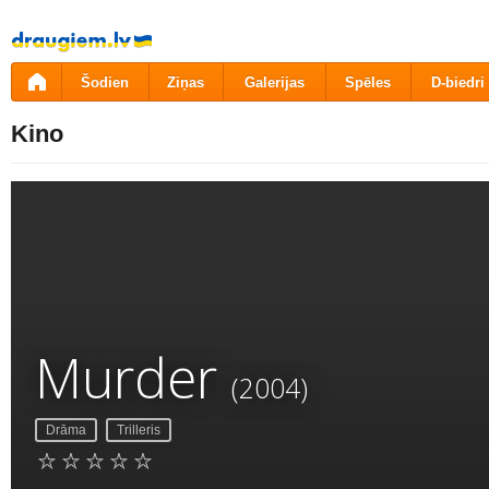
Pāriet
uz
saturu
Šodien
Ziņas
Galerijas
Spēles
D-biedri
Kino
Murder
(2004)
Drāma
Trilleris