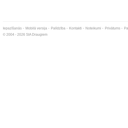
Iepazīšanās
Mobilā versija
Palīdzība
Kontakti
Noteikumi
Privātums
Pa
© 2004 - 2026 SIA Draugiem