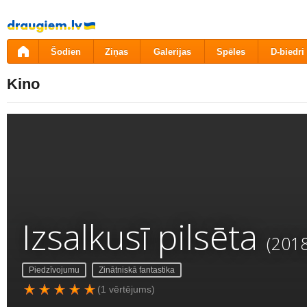
Pāriet
uz
saturu
Šodien
Ziņas
Galerijas
Spēles
D-biedri
Kino
Izsalkusī pilsēta
(2018
Piedzīvojumu
Zinātniskā fantastika
(1 vērtējums)