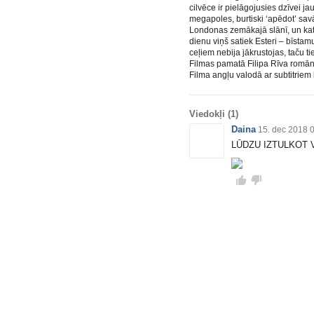
cilvēce ir pielāgojusies dzīvei j
megapoles, burtiski ‘apēdot’ sav
Londonas zemākajā slānī, un katr
dienu viņš satiek Esteri – bīsta
ceļiem nebija jākrustojas, taču t
Filmas pamatā Filipa Rīva romān
Filma angļu valodā ar subtitriem 
Viedokļi
(1)
Daina
15. dec 2018 
LŪDZU IZTULKOT 