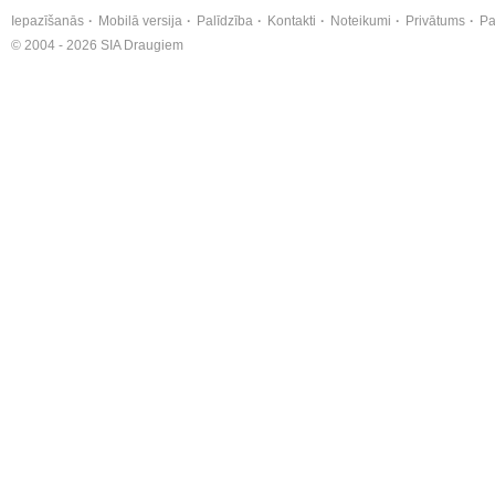
Iepazīšanās
Mobilā versija
Palīdzība
Kontakti
Noteikumi
Privātums
Pa
© 2004 - 2026 SIA Draugiem