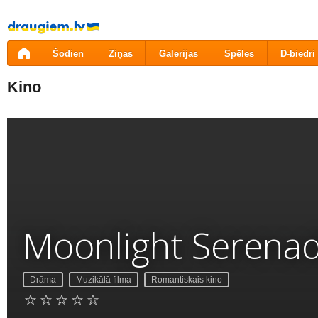
Pāriet
uz
saturu
Šodien
Ziņas
Galerijas
Spēles
D-biedri
Kino
Moonlight Serena
Drāma
Muzikālā filma
Romantiskais kino