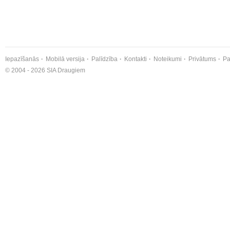
Iepazīšanās
Mobilā versija
Palīdzība
Kontakti
Noteikumi
Privātums
Pa
© 2004 - 2026 SIA Draugiem