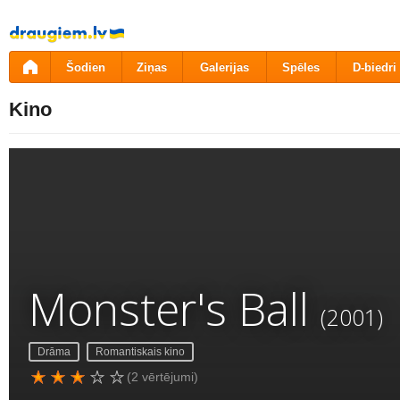
Pāriet
uz
saturu
Šodien
Ziņas
Galerijas
Spēles
D-biedri
Kino
Monster's Ball
(2001)
Drāma
Romantiskais kino
(2 vērtējumi)