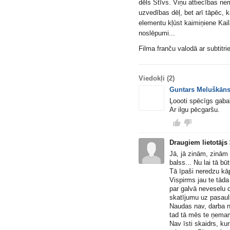
dēls Stīvs. Viņu attiecības nem
uzvedības dēļ, bet arī tāpēc,
elementu kļūst kaimiņiene Kaila
noslēpumi...
Filma franču valodā ar subtitri
Viedokļi
(2)
Guntars Meluškān
Ļoooti spēcīgs gabals
Ar ilgu pēcgaršu.
Draugiem lietotājs
Jā, jā zinām, zinām D
balss... Nu lai tā bū
Tā īpaši neredzu kā
Vispirms jau te tāda
par galvā neveselu 
skatījumu uz pasauli
Naudas nav, darba na
tad tā mēs te ņema
Nav īsti skaidrs, ku