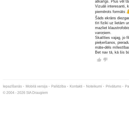
atkarīgs. Plus vēl t
Vizuāli interesanti,
piemērots formāts
Šāds ekrāns diezgan
tīri fiziki uz lietām
mazliet klaustrofobis
varoņiem.
Skatīties vajag, jo 
pieķeršanos, pieradu
māte-dēls mīlestības
Bet nav tā, kā šis b
Iepazīšanās
Mobilā versija
Palīdzība
Kontakti
Noteikumi
Privātums
Pa
© 2004 - 2026 SIA Draugiem