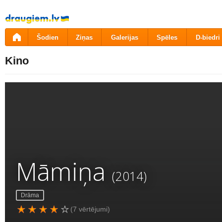
Pāriet
uz
saturu
Šodien
Ziņas
Galerijas
Spēles
D-biedri
Kino
Māmiņa
(2014)
Drāma
(7 vērtējumi)