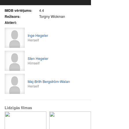
IMDB vērtējums:
4.4
Režisors:
Torgny Wickman
Aktieri:
Inge Hegeler
Herself
Sten Hegeler
Himself
Maj-Brith Bergström-Walan
Herself
Līdzīgās filmas