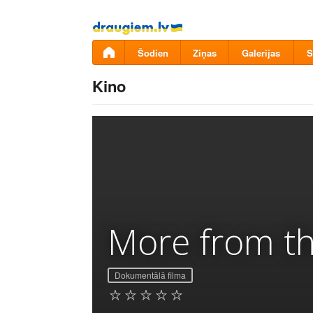
Pāriet
uz
saturu
Šodien
Ziņas
Galerijas
S
Kino
More from th
Dokumentālā filma