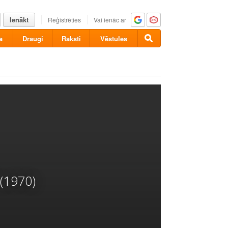
Ienākt
Reģistrēties
Vai ienāc ar
a
Draugi
Raksti
Vēstules
(1970)