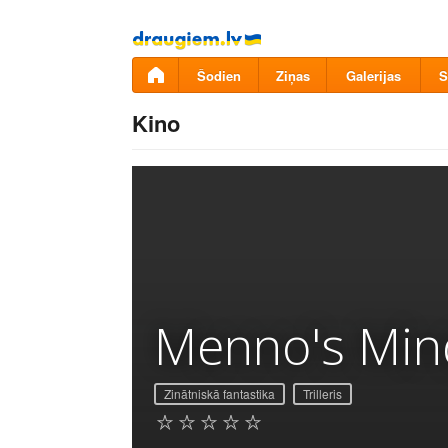
Pāriet
uz
saturu
Šodien
Ziņas
Galerijas
S
Kino
Menno's Min
Zinātniskā fantastika
Trilleris