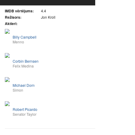
IMDB vērtējums:
4.4
Režisors:
Jon Kroll
Aktieri:
Billy Campbell
Menno
Corbin Bernsen
Felix Medina
Michael Dorn
Simon
Robert Picardo
Senator Taylor