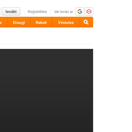
Ienākt
Reģistrēties
Vai ienāc ar
a
Draugi
Raksti
Vēstules