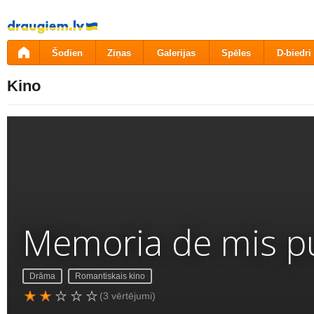
Pāriet
uz
saturu
Šodien
Ziņas
Galerijas
Spēles
D-biedri
Kino
Memoria de mis pu
Drāma
Romantiskais kino
(3 vērtējumi)