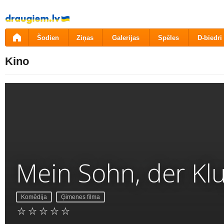
Pāriet
uz
saturu
Šodien
Ziņas
Galerijas
Spēles
D-biedri
Kino
Mein Sohn, der Kl
Komēdija
Ģimenes filma