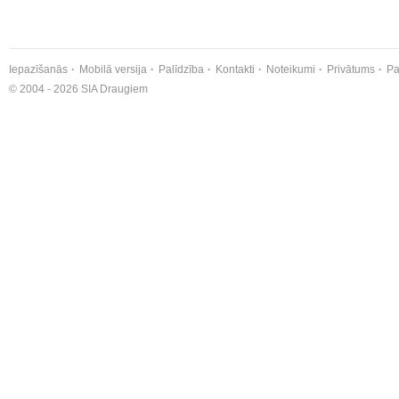
Iepazīšanās
Mobilā versija
Palīdzība
Kontakti
Noteikumi
Privātums
Pa
© 2004 - 2026 SIA Draugiem