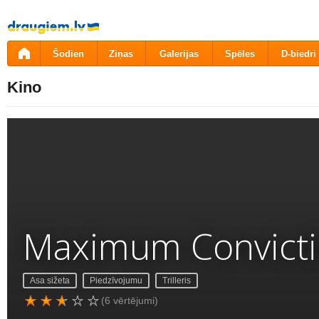
Pāriet
uz
saturu
Šodien
Ziņas
Galerijas
Spēles
D-biedri
Kino
Maximum Convict
Asa sižeta
Piedzīvojumu
Trilleris
(6 vērtējumi)