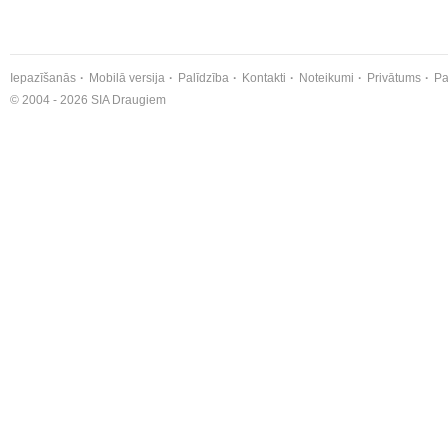
Iepazīšanās
Mobilā versija
Palīdzība
Kontakti
Noteikumi
Privātums
Pa
© 2004 - 2026 SIA Draugiem