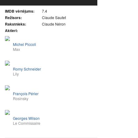
IMDB vērtējums:
7.4
Režisors:
Claude Sautet
Rakstnieks:
Claude Néron
Aktieri:
Michel Piccoli
Max
Romy Schneider
Lily
François Périer
Rosinsky
Georges Wilson
Le Commissaire