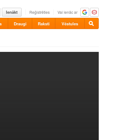
Ienākt
Reģistrēties
Vai ienāc ar
a
Draugi
Raksti
Vēstules