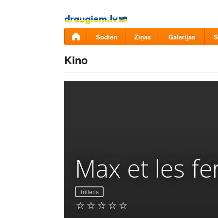
Pāriet
uz
saturu
Šodien
Ziņas
Galerijas
S
Kino
Max et les fer
Trilleris