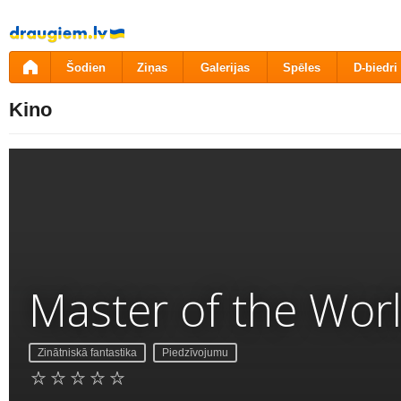
Pāriet
uz
saturu
Šodien
Ziņas
Galerijas
Spēles
D-biedri
Kino
Master of the Wor
Zinātniskā fantastika
Piedzīvojumu