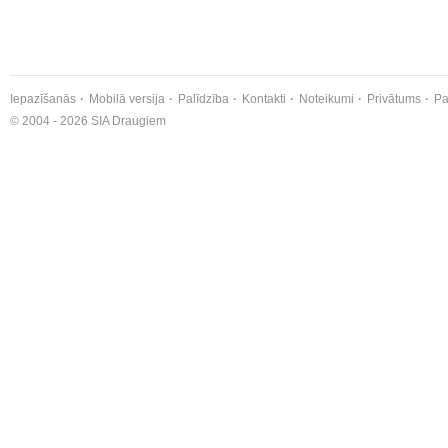
Iepazīšanās
Mobilā versija
Palīdzība
Kontakti
Noteikumi
Privātums
Pa
© 2004 - 2026 SIA Draugiem