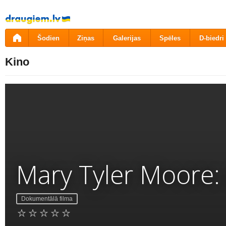
Pāriet
uz
saturu
Šodien
Ziņas
Galerijas
Spēles
D-biedri
Kino
Mary Tyler Moore: 
Dokumentālā filma