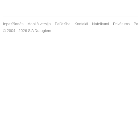
Iepazīšanās
Mobilā versija
Palīdzība
Kontakti
Noteikumi
Privātums
Pa
© 2004 - 2026 SIA Draugiem