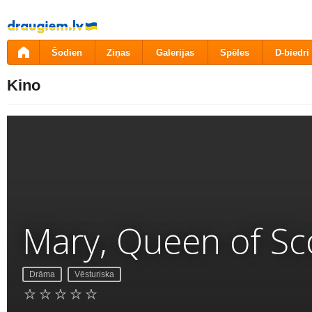
Pāriet
uz
saturu
Šodien
Ziņas
Galerijas
Spēles
D-biedri
Kino
Mary, Queen of Sc
Drāma
Vēsturiska