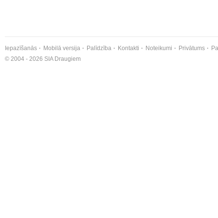
Iepazīšanās
Mobilā versija
Palīdzība
Kontakti
Noteikumi
Privātums
Pa
© 2004 - 2026 SIA Draugiem