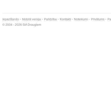
Iepazīšanās
Mobilā versija
Palīdzība
Kontakti
Noteikumi
Privātums
Pa
© 2004 - 2026 SIA Draugiem