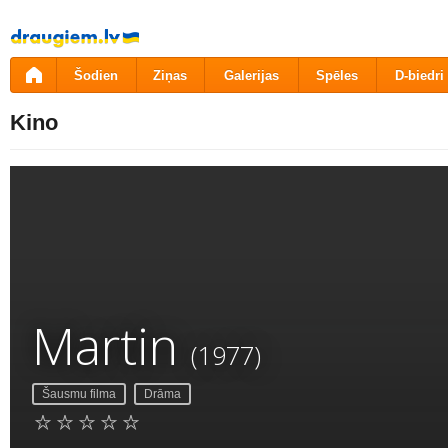
Pāriet
uz
saturu
Šodien
Ziņas
Galerijas
Spēles
D-biedri
Kino
Martin
(1977)
Šausmu filma
Drāma