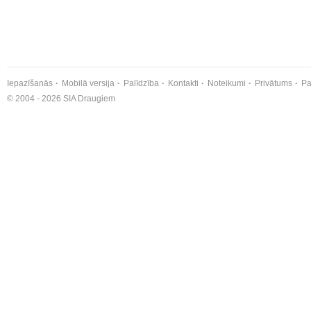
Iepazīšanās
Mobilā versija
Palīdzība
Kontakti
Noteikumi
Privātums
Pa
© 2004 - 2026 SIA Draugiem