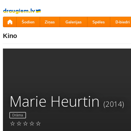
Pāriet
uz
saturu
Šodien
Ziņas
Galerijas
Spēles
D-biedri
Kino
Marie Heurtin
(2014)
Drāma