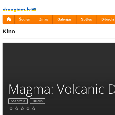
Pāriet
uz
saturu
Šodien
Ziņas
Galerijas
Spēles
D-biedri
Kino
Magma: Volcanic D
Asa sižeta
Trilleris