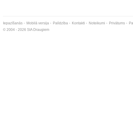
Iepazīšanās
Mobilā versija
Palīdzība
Kontakti
Noteikumi
Privātums
Pa
© 2004 - 2026 SIA Draugiem