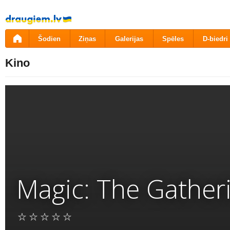
Pāriet
uz
saturu
Šodien
Ziņas
Galerijas
Spēles
D-biedri
Kino
Magic: The Gatheri