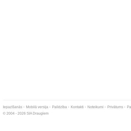
Iepazīšanās
Mobilā versija
Palīdzība
Kontakti
Noteikumi
Privātums
Pa
© 2004 - 2026 SIA Draugiem