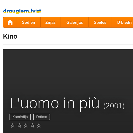
Pāriet
uz
saturu
Šodien
Ziņas
Galerijas
Spēles
D-biedri
Kino
L'uomo in più
(2001)
Komēdija
Drāma