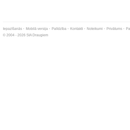
Iepazīšanās
Mobilā versija
Palīdzība
Kontakti
Noteikumi
Privātums
Pa
© 2004 - 2026 SIA Draugiem