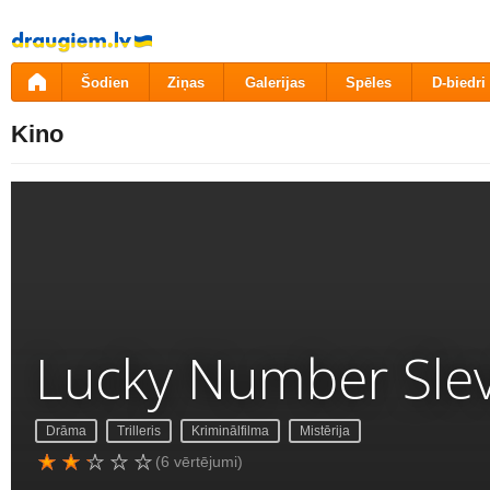
Pāriet
uz
saturu
Šodien
Ziņas
Galerijas
Spēles
D-biedri
Kino
Lucky Number Slev
Drāma
Trilleris
Kriminālfilma
Mistērija
(6 vērtējumi)