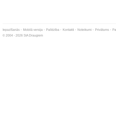
Iepazīšanās
Mobilā versija
Palīdzība
Kontakti
Noteikumi
Privātums
Pa
© 2004 - 2026 SIA Draugiem