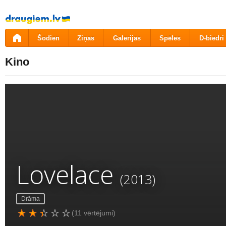
Pāriet
uz
saturu
Šodien
Ziņas
Galerijas
Spēles
D-biedri
Kino
Lovelace
(2013)
Drāma
(11 vērtējumi)