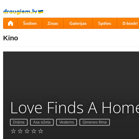
Pāriet
uz
saturu
Šodien
Ziņas
Galerijas
Spēles
D-biedri
Kino
Love Finds A Hom
Drāma
Asa sižeta
Vesterns
Ģimenes filma