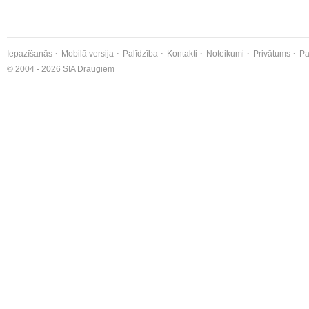
Iepazīšanās
Mobilā versija
Palīdzība
Kontakti
Noteikumi
Privātums
Pa
© 2004 - 2026 SIA Draugiem